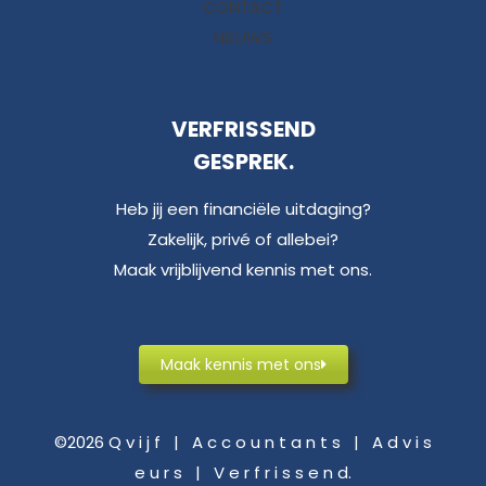
CONTACT
NIEUWS
VERFRISSEND
GESPREK.
Heb jij een financiële uitdaging?
Zakelijk, privé of allebei?
Maak vrijblijvend kennis met ons.
Maak kennis met ons
©2026 Q v i j f | A c c o u n t a n t s | A d v i s
e u r s | V e r f r i s s e n d.