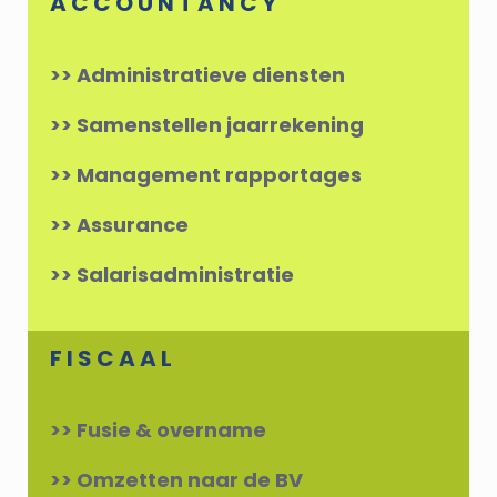
A C C O U N T A N C Y
>>
Administratieve diensten
>>
Samenstellen jaarrekening
>>
Management rapportages
>>
Assurance
>>
Salarisadministratie
F I S C A A L
>> Fusie & overname
>> Omzetten naar de BV