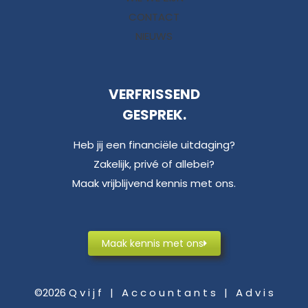
CONTACT
NIEUWS
VERFRISSEND
GESPREK.
Heb jij een financiële uitdaging?
Zakelijk, privé of allebei?
Maak vrijblijvend kennis met ons.
Maak kennis met ons
©2026 Q v i j f | A c c o u n t a n t s | A d v i s