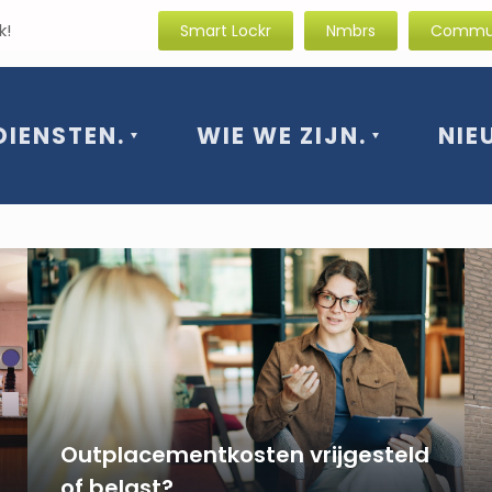
rissende blik!
Smart Lockr
Nmbrs
Commun
DIENSTEN.
WIE WE ZIJN.
NIE
Outplacementkosten vrijgesteld
of belast?