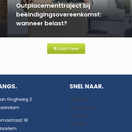
Outplacementtraject bij
beëindigingsovereenkomst:
wanneer belast?
Laad meer
ANGS.
SNEL NAAR.
van Goghweg 2
DIENSTEN
 Zaandam
WIE WE ZIJN
CONTACT
mmastraat 18
NIEUWS
Haarlem