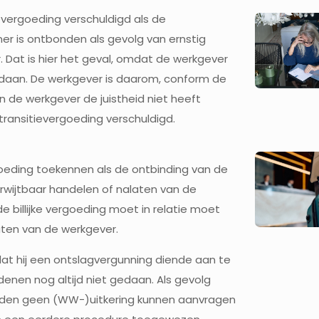
evergoeding verschuldigd als de
r is ontbonden als gevolg van ernstig
 Dat is hier het geval, omdat de werkgever
oldaan. De werkgever is daarom, conform de
de werkgever de juistheid niet heeft
transitievergoeding verschuldigd.
goeding toekennen als de ontbinding van de
rwijtbaar handelen of nalaten van de
e billijke vergoeding moet in relatie moet
aten van de werkgever.
t hij een ontslagvergunning diende aan te
denen nog altijd niet gedaan. Als gevolg
eden geen (WW-)uitkering kunnen aanvragen