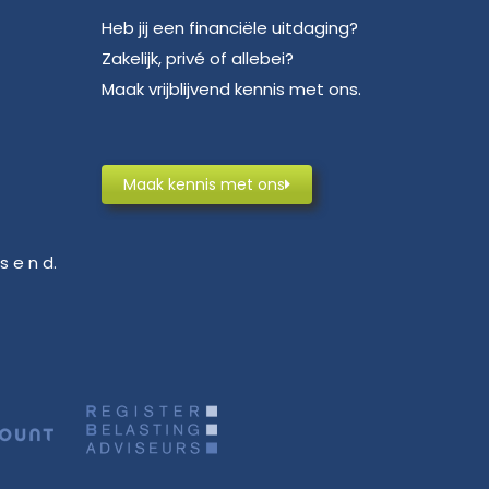
Heb jij een financiële uitdaging?
Zakelijk, privé of allebei?
Maak vrijblijvend kennis met ons.
Maak kennis met ons
s e n d.