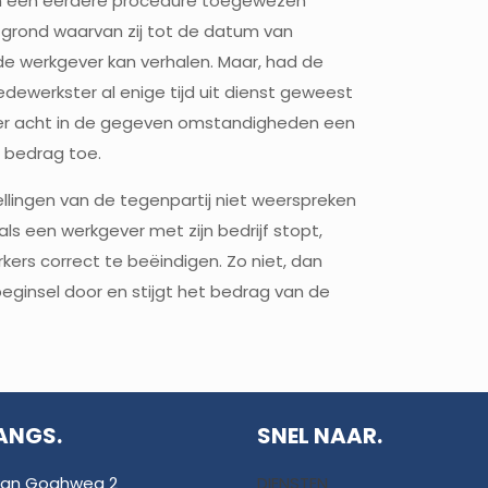
in een eerdere procedure toegewezen
op grond waarvan zij tot de datum van
e werkgever kan verhalen. Maar, had de
ewerkster al enige tijd uit dienst geweest
er acht in de gegeven omstandigheden een
t bedrag toe.
stellingen van de tegenpartij niet weerspreken
als een werkgever met zijn bedrijf stopt,
rs correct te beëindigen. Zo niet, dan
 beginsel door en stijgt het bedrag van de
ANGS.
SNEL NAAR.
van Goghweg 2
DIENSTEN