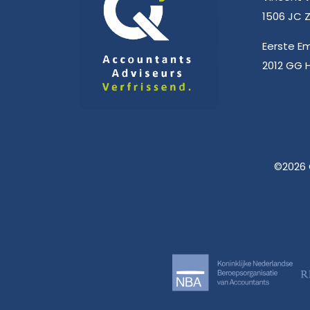
1506 JC
Eerste E
2012 GG 
©2026 Q