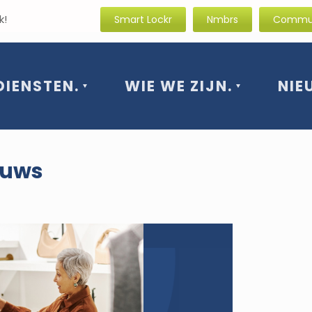
rissende blik!
Smart Lockr
Nmbrs
Commun
DIENSTEN.
WIE WE ZIJN.
NIE
euws