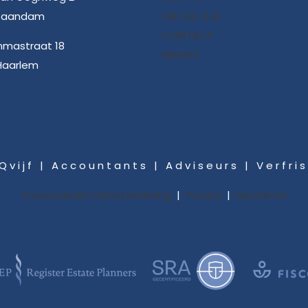
 Zaandam
WIE WE ZIJN
CONTACT
mmastraat 18
NIEUWS
Haarlem
 v i j f | A c c o u n t a n t s | A d v i s e u r s | V e r f r i s 
Voorwaarden Dienstverlening
|
Privacy
|
Disclaimer