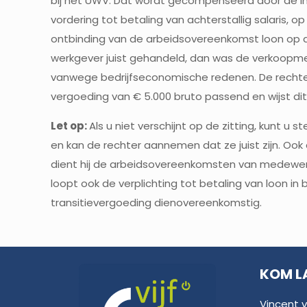
bij het UWV. Dat wordt gecompenseerd door de 
vordering tot betaling van achterstallig salaris, 
ontbinding van de arbeidsovereenkomst loon op d
werkgever juist gehandeld, dan was de verkoopmed
vanwege bedrijfseconomische redenen. De recht
vergoeding van € 5.000 bruto passend en wijst di
Let op:
Als u niet verschijnt op de zitting, kunt u 
en kan de rechter aannemen dat ze juist zijn. Ook 
dient hij de arbeidsovereenkomsten van medewerke
loopt ook de verplichting tot betaling van loon in
transitievergoeding dienovereenkomstig.
KOM L
Vincent 