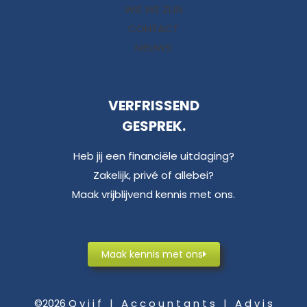
WIE WE ZIJN
CONTACT
NIEUWS
VERFRISSEND
GESPREK.
Heb jij een financiële uitdaging?
Zakelijk, privé of allebei?
Maak vrijblijvend kennis met ons.
Maak kennis met ons
©2026 Q v i j f | A c c o u n t a n t s | A d v i s