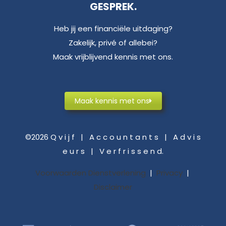
GESPREK.
Heb jij een financiële uitdaging?
Zakelijk, privé of allebei?
Maak vrijblijvend kennis met ons.
Maak kennis met ons
©2026 Q v i j f | A c c o u n t a n t s | A d v i s
e u r s | V e r f r i s s e n d.
Voorwaarden Dienstverlening
|
Privacy
|
Disclaimer