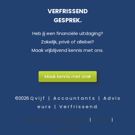
VERFRISSEND
GESPREK.
Heb jij een financiële uitdaging?
Zakelijk, privé of allebei?
Maak vrijblijvend kennis met ons.
Maak kennis met ons
©2026 Q v i j f | A c c o u n t a n t s | A d v i s
e u r s | V e r f r i s s e n d.
Voorwaarden Dienstverlening
|
Privacy
|
Disclaimer