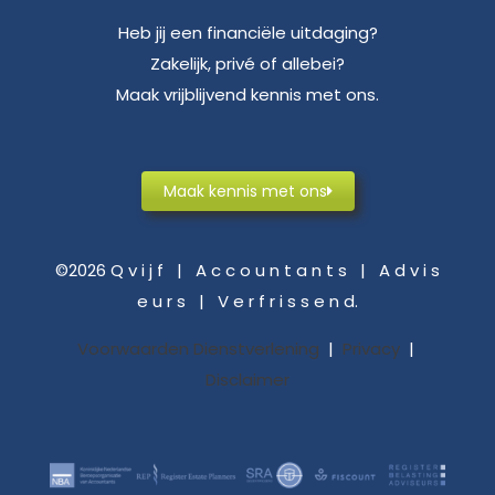
Heb jij een financiële uitdaging?
Zakelijk, privé of allebei?
Maak vrijblijvend kennis met ons.
Maak kennis met ons
©2026 Q v i j f | A c c o u n t a n t s | A d v i s
e u r s | V e r f r i s s e n d.
Voorwaarden Dienstverlening
|
Privacy
|
Disclaimer