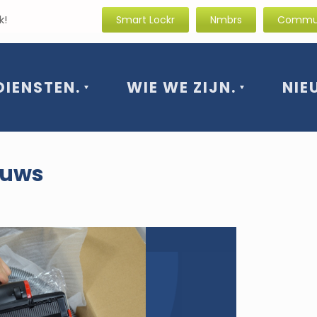
rissende blik!
Smart Lockr
Nmbrs
Commun
DIENSTEN.
WIE WE ZIJN.
NIE
euws