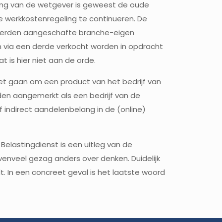
ling van de wetgever is geweest de oude
e werkkostenregeling te continueren. De
ij derden aangeschafte branche-eigen
n via een derde verkocht worden in opdracht
t is hier niet aan de orde.
t gaan om een product van het bedrijf van
rden aangemerkt als een bedrijf van de
 indirect aandelenbelang in de (online)
elastingdienst is een uitleg van de
venveel gezag anders over denken. Duidelijk
dt. In een concreet geval is het laatste woord