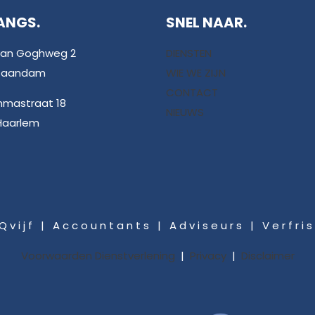
ANGS.
SNEL NAAR.
van Goghweg 2
DIENSTEN
 Zaandam
WIE WE ZIJN
CONTACT
mmastraat 18
NIEUWS
Haarlem
 v i j f | A c c o u n t a n t s | A d v i s e u r s | V e r f r i s 
Voorwaarden Dienstverlening
|
Privacy
|
Disclaimer