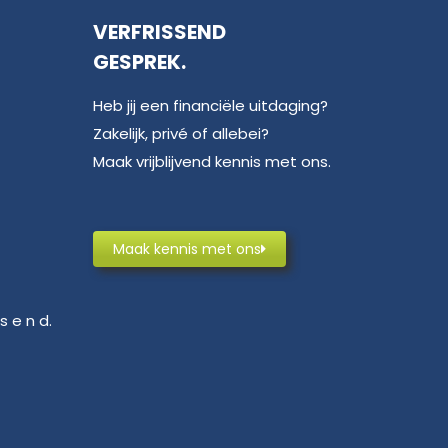
VERFRISSEND
GESPREK.
Heb jij een financiële uitdaging?
Zakelijk, privé of allebei?
Maak vrijblijvend kennis met ons.
Maak kennis met ons
s e n d.