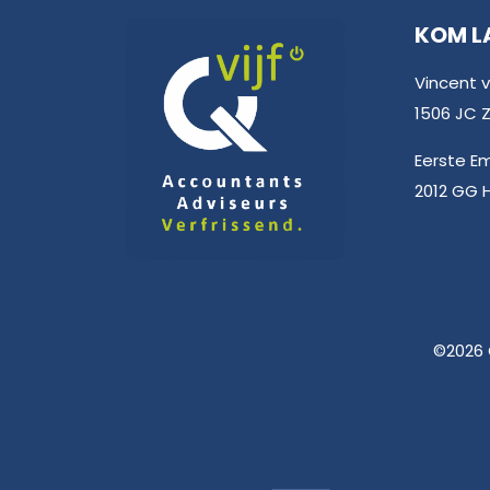
KOM L
Vincent 
1506 JC
Eerste E
2012 GG 
©2026 Q