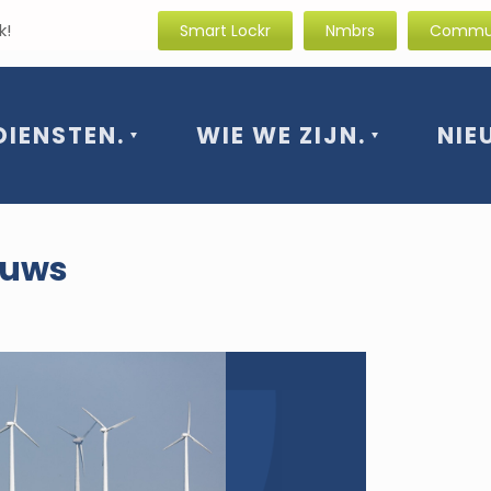
rissende blik!
Smart Lockr
Nmbrs
Commun
DIENSTEN.
WIE WE ZIJN.
NIE
euws