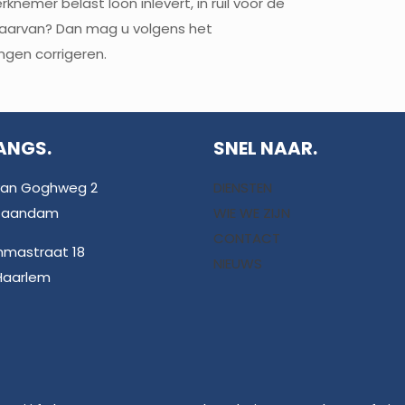
emer belast loon inlevert, in ruil voor de
daarvan? Dan mag u volgens het
ngen corrigeren.
ANGS.
SNEL NAAR.
van Goghweg 2
DIENSTEN
 Zaandam
WIE WE ZIJN
CONTACT
mmastraat 18
NIEUWS
Haarlem